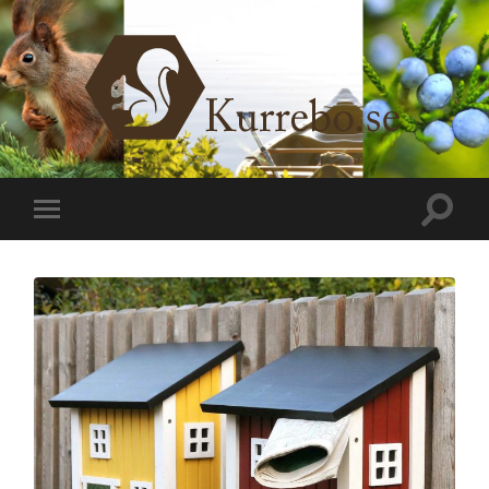
Kurrebo.se
Slå
Slå
på/av
på/av
sökfält
mobilmeny