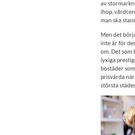
av stormarkna
ihop, vårdcent
man ska stann
Men det börjar
inte är för d
om. Det som b
lyxiga presti
bostäder som 
prisvärda när
största städe