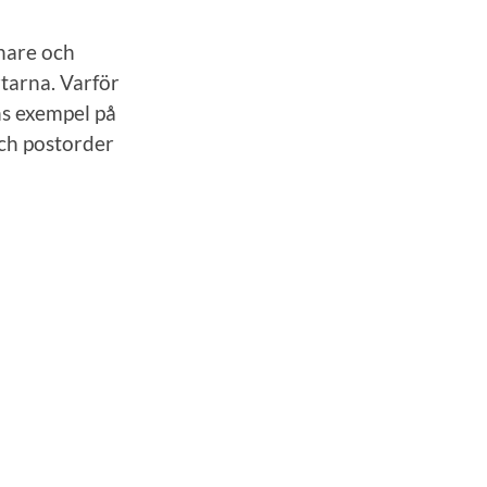
nare och
rtarna. Varför
nns exempel på
ch postorder