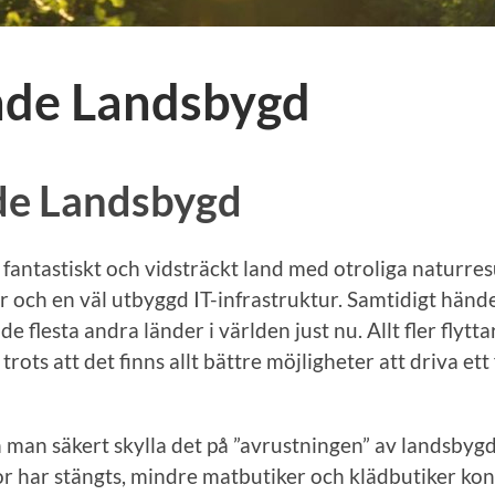
nde Landsbygd
de Landsbygd
t fantastiskt och vidsträckt land med otroliga naturres
 och en väl utbyggd IT-infrastruktur. Samtidigt hän
de flesta andra länder i världen just nu. Allt fler flyttar 
trots att det finns allt bättre möjligheter att driva ett
an man säkert skylla det på ”avrustningen” av landsbyg
or har stängts, mindre matbutiker och klädbutiker ko