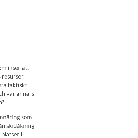
som inser att
s resurser.
ta faktiskt
Och var annars
p?
smnäring som
rån skidåkning
 platser i