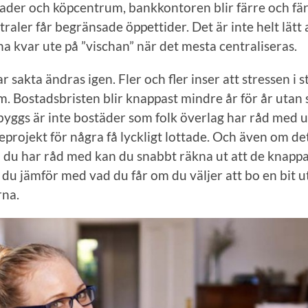
der och köpcentrum, bankkontoren blir färre och färr
raler får begränsade öppettider. Det är inte helt lätt 
a kvar ute på ”vischan” när det mesta centraliseras.
 sakta ändras igen. Fler och fler inser att stressen i 
em. Bostadsbristen blir knappast mindre år för år utan 
yggs är inte bostäder som folk överlag har råd med 
geprojekt för några få lyckligt lottade. Och även om de
du har råd med kan du snabbt räkna ut att de knappa
 du jämför med vad du får om du väljer att bo en bit u
rna.