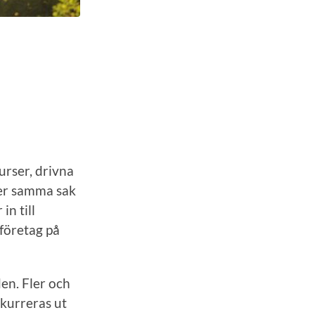
urser, drivna
der samma sak
in till
 företag på
den. Fler och
nkurreras ut