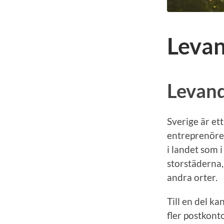
Leva
Levan
Sverige är et
entreprenörer
i landet som i 
storstäderna, 
andra orter.
Till en del k
fler postkont