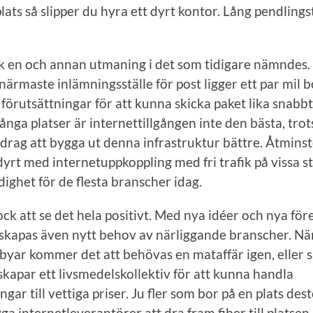
lats så slipper du hyra ett dyrt kontor. Lång pendlings
k en och annan utmaning i det som tidigare nämndes.
närmaste inlämningsställe för post ligger ett par mil b
 förutsättningar för att kunna skicka paket lika snabb
ånga platser är internettillgången inte den bästa, trot
ppdrag att bygga ut denna infrastruktur bättre. Åtmins
dyrt med internetuppkoppling med fri trafik på vissa st
ighet för de flesta branscher idag.
ock att se det hela positivt. Med nya idéer och nya för
kapas även nytt behov av närliggande branscher. När 
e byar kommer det att behövas en mataffär igen, eller 
apar ett livsmedelskollektiv för att kunna handla
gar till vettiga priser. Ju fler som bor på en plats dest
ga internetleverantörer att dra fram fiber till platsen.