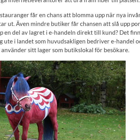
stauranger får en chans att blomma upp när nya invå
tar ut. Även mindre butiker får chansen att slå upp po
p en del av lagret i e-handeln direkt till kund? Det fi
g ute i landet som huvudsakligen bedriver e-handel o
 använder sitt lager som butikslokal för besökare.