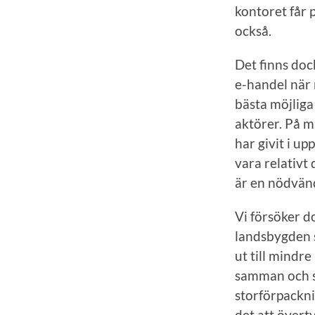
kontoret får p
också.
Det finns doc
e-handel när 
bästa möjliga
aktörer. På m
har givit i u
vara relativt 
är en nödvänd
Vi försöker d
landsbygden s
ut till mindr
samman och sk
storförpacknin
det att överty