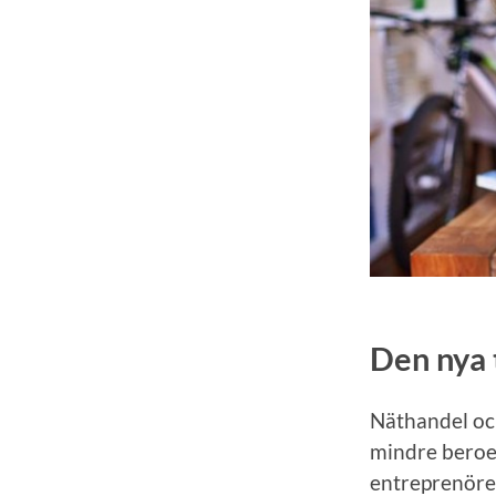
Den nya 
Näthandel och
mindre beroen
entreprenörer