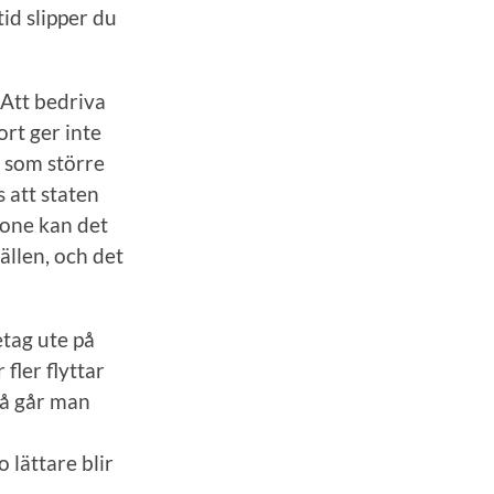
tid slipper du
 Att bedriva
ort ger inte
t som större
s att staten
tone kan det
ällen, och det
etag ute på
fler flyttar
så går man
o lättare blir