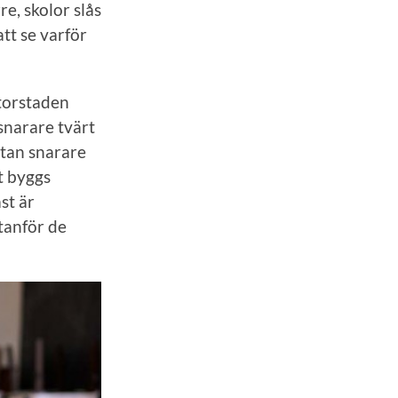
e, skolor slås
att se varför
storstaden
snarare tvärt
utan snarare
t byggs
st är
tanför de