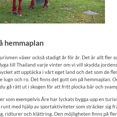
på hemmaplan
urismen växer också stadigt år för år. Det är allt fler 
flyga till Thailand varje vinter om vi vill skydda jorden
ycket att upptäcka i vårt eget land och det som de fles
te lugn och ro. Det finns det gott om på hemmaplan. 
du gå rätt ut i skogen för att fritt plocka bär och svam
er som exempelvis Åre har lyckats bygga upp en turi
 runt med hjälp av sportaktiviteter som sträcker sig f
ng, ridturer och klättring. Den möjligheten finns på fler