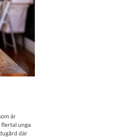
 som är
 flertal unga
adugård där