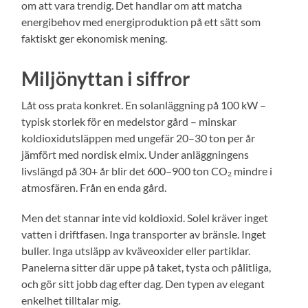
om att vara trendig. Det handlar om att matcha
energibehov med energiproduktion på ett sätt som
faktiskt ger ekonomisk mening.
Miljönyttan i siffror
Låt oss prata konkret. En solanläggning på 100 kW –
typisk storlek för en medelstor gård – minskar
koldioxidutsläppen med ungefär 20–30 ton per år
jämfört med nordisk elmix. Under anläggningens
livslängd på 30+ år blir det 600–900 ton CO₂ mindre i
atmosfären. Från en enda gård.
Men det stannar inte vid koldioxid. Solel kräver inget
vatten i driftfasen. Inga transporter av bränsle. Inget
buller. Inga utsläpp av kväveoxider eller partiklar.
Panelerna sitter där uppe på taket, tysta och pålitliga,
och gör sitt jobb dag efter dag. Den typen av elegant
enkelhet tilltalar mig.