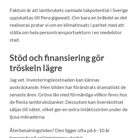
Faktum är att lantbrukets samlade takpotential i Sverige
uppskattas till flera gigawatt. Om bara en bråkdel av det
realiseras pratar vi om en klimatinsats i paritet med att
ställa om hela persontransportsektorn i en medelstor
stad.
Stöd och finansiering gör
tröskeln lägre
Jag vet. Investeringskostnaden kan kännas
avskräckande. Men bilden har förändrats dramatiskt de
senaste åren. Gröna lån med förmånliga villkor finns hos
de flesta lantbruksbanker. Dessutom kan överskottsel
säljas till nätet, vilket ger en extra intäktsström under de
ljusa månaderna.
Återbetalningstiden? Den ligger ofta på 6–10 år
beroende på anläggningens storlek,