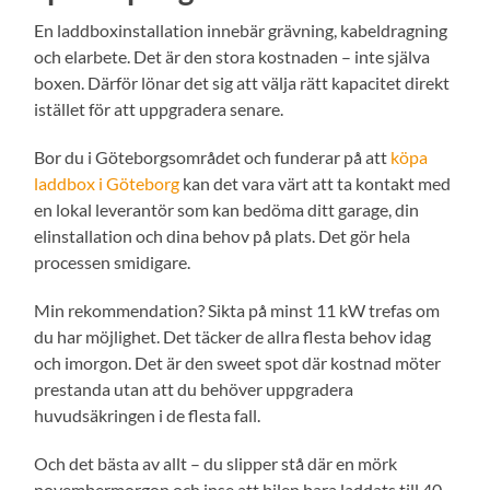
En laddboxinstallation innebär grävning, kabeldragning
och elarbete. Det är den stora kostnaden – inte själva
boxen. Därför lönar det sig att välja rätt kapacitet direkt
istället för att uppgradera senare.
Bor du i Göteborgsområdet och funderar på att
köpa
laddbox i Göteborg
kan det vara värt att ta kontakt med
en lokal leverantör som kan bedöma ditt garage, din
elinstallation och dina behov på plats. Det gör hela
processen smidigare.
Min rekommendation? Sikta på minst 11 kW trefas om
du har möjlighet. Det täcker de allra flesta behov idag
och imorgon. Det är den sweet spot där kostnad möter
prestanda utan att du behöver uppgradera
huvudsäkringen i de flesta fall.
Och det bästa av allt – du slipper stå där en mörk
novembermorgon och inse att bilen bara laddats till 40