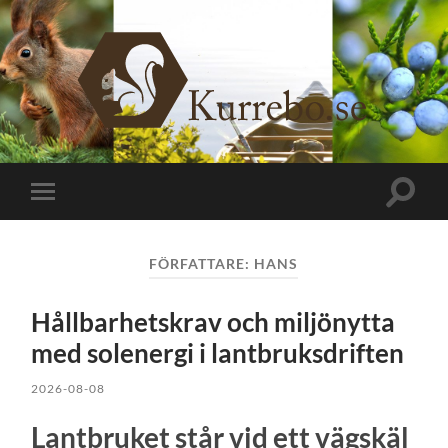
Kurrebo.se
Slå
Slå
på/av
på/av
sökfält
mobilmeny
FÖRFATTARE:
HANS
Hållbarhetskrav och miljönytta
med solenergi i lantbruksdriften
2026-08-08
Lantbruket står vid ett vägskäl