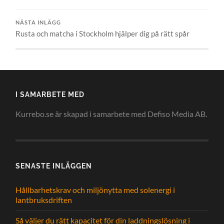
NÄSTA INLÄGG
Rusta och matcha i Stockholm hjälper dig på rätt spår
I SAMARBETE MED
Kurrebo.se är skapad i samarbete med Defiso Media AB.
SENASTE INLÄGGEN
Hållbarhetskrav och miljönytta med solenergi i
lantbruksdriften
Så väljer du rätt kapacitet för din laddningslösning i