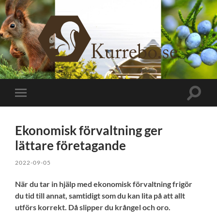
Kurrebo.se
Slå
Slå
på/av
på/av
sökfält
mobilmeny
Ekonomisk förvaltning ger
lättare företagande
2022-09-05
När du tar in hjälp med ekonomisk förvaltning frigör
du tid till annat, samtidigt som du kan lita på att allt
utförs korrekt. Då slipper du krångel och oro.