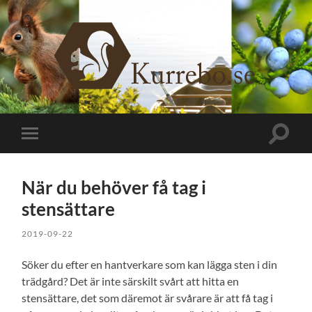
Kurrebo.se
Slå
Slå
på/av
på/av
sökfält
mobilmeny
När du behöver få tag i
stensättare
2019-09-22
Söker du efter en hantverkare som kan lägga sten i din
trädgård? Det är inte särskilt svårt att hitta en
stensättare, det som däremot är svårare är att få tag i